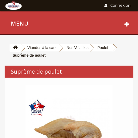
Connexion
MENU
Viandes à la carte
Nos Volailles
Poulet
Suprème de poulet
Suprème de poulet